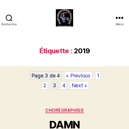
Recherche
Menu
Club
Country
FMCDC
de
Étiquette :
2019
Billy-
Berclau
(62)
Page 3 de 4
« Previous
1
2
3
4
Next »
Catégories
CHORÉGRAPHIES
DAMN