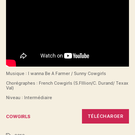
Musique : I wanna Be A Farmer / Sunny Cowgirls
Chorégraphes : French Cowgirls (S.FIllion/C. Durand/ Texax
Val)
Niveau : Intermédiaire
TÉLÉCHARGER
COWGIRLS