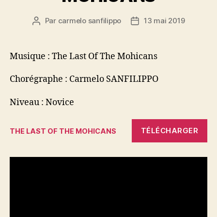
Par
carmelo sanfilippo
13 mai 2019
Auteur
Date
de
de
l’article
l’article
Musique : The Last Of The Mohicans
Chorégraphe : Carmelo SANFILIPPO
Niveau : Novice
TÉLÉCHARGER
THE LAST OF THE MOHICANS