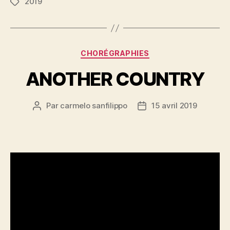
2019
Étiquettes
Catégories
CHORÉGRAPHIES
ANOTHER COUNTRY
Par
carmelo sanfilippo
15 avril 2019
Auteur
Date
de
de
l’article
l’article