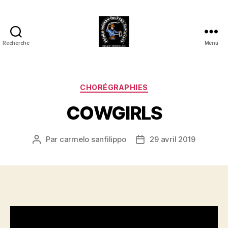
Recherche
Menu
Club
Country
FMCDC
de
Catégories
CHORÉGRAPHIES
Billy-
COWGIRLS
Berclau
(62)
Par
carmelo sanfilippo
29 avril 2019
Auteur
Date
de
de
l’article
l’article