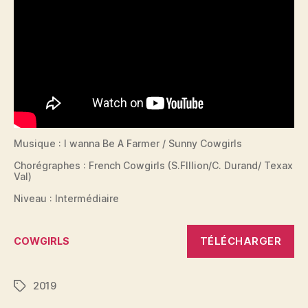
Musique : I wanna Be A Farmer / Sunny Cowgirls
Chorégraphes : French Cowgirls (S.FIllion/C. Durand/ Texax
Val)
Niveau : Intermédiaire
TÉLÉCHARGER
COWGIRLS
2019
Étiquettes