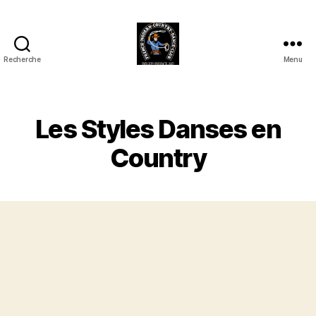
Recherche
Menu
Club
Country
FMCDC
de
Les Styles Danses en
Billy-
Berclau
Country
(62)