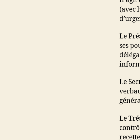
Il agi
(avec 
d’urge
Le Pré
ses pou
déléga
inform
Le Sec
verbau
général
Le Trés
contrôl
recett