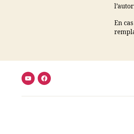
l’auto
En cas
rempla
Youtube
Facebook
FMCDC
Club