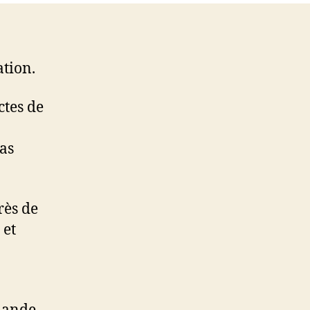
ation.
ctes de
cas
rès de
 et