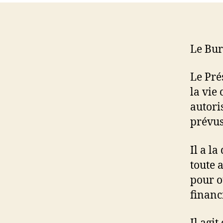
Le Bur
Le Pré
la vie 
autori
prévus
Il a l
toute 
pour o
financi