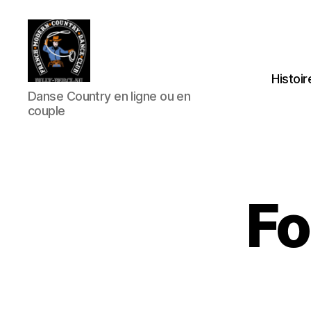
Histoir
Club
Danse Country en ligne ou en
Country
couple
FMCDC
de
Billy-
Berclau
(62)
Fo