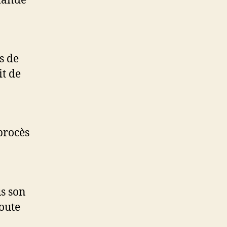
emande
s de
it de
procès
us son
toute