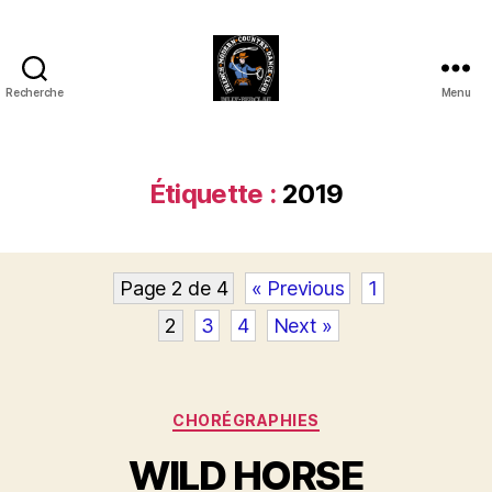
Recherche
Menu
Club
Country
FMCDC
de
Étiquette :
2019
Billy-
Berclau
(62)
Page 2 de 4
« Previous
1
2
3
4
Next »
Catégories
CHORÉGRAPHIES
WILD HORSE