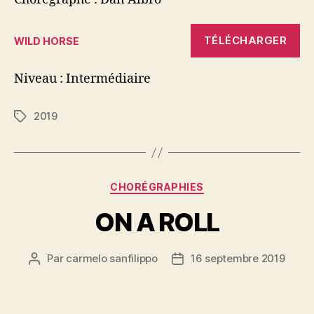
TÉLÉCHARGER
WILD HORSE
Niveau : Intermédiaire
2019
Étiquettes
Catégories
CHORÉGRAPHIES
ON A ROLL
Par
carmelo sanfilippo
16 septembre 2019
Auteur
Date
de
de
l’article
l’article