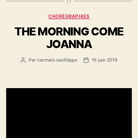
Catégories
CHORÉGRAPHIES
THE MORNING COME
JOANNA
Par
carmelo sanfilippo
16 juin 2019
Auteur
Date
de
de
l’article
l’article