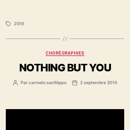
2019
Étiquettes
Catégories
CHORÉGRAPHIES
NOTHING BUT YOU
Par
carmelo sanfilippo
2 septembre 2019
Auteur
Date
de
de
l’article
l’article