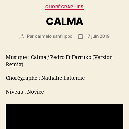
Catégories
CHORÉGRAPHIES
CALMA
Par
carmelo sanfilippo
17 juin 2019
Auteur
Date
de
de
l’article
l’article
Musique : Calma / Pedro Ft Farruko (Version
Remix)
Chorégraphe : Nathalie Latterrie
Niveau : Novice