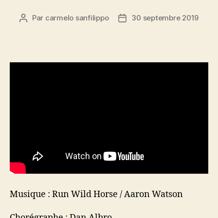
Par
carmelo sanfilippo
30 septembre 2019
Auteur
Date
de
de
l’article
l’article
Musique : Run Wild Horse / Aaron Watson
Chorégraphe : Dan Albro