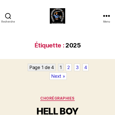
Recherche
Menu
Club
Country
FMCDC
de
Étiquette :
2025
Billy-
Berclau
(62)
Page 1 de 4
1
2
3
4
Next »
Catégories
CHORÉGRAPHIES
HELL BOY