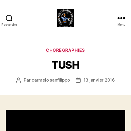
Recherche
Menu
Club
Country
FMCDC
de
Catégories
CHORÉGRAPHIES
Billy-
TUSH
Berclau
(62)
Par
carmelo sanfilippo
13 janvier 2016
Auteur
Date
de
de
l’article
l’article