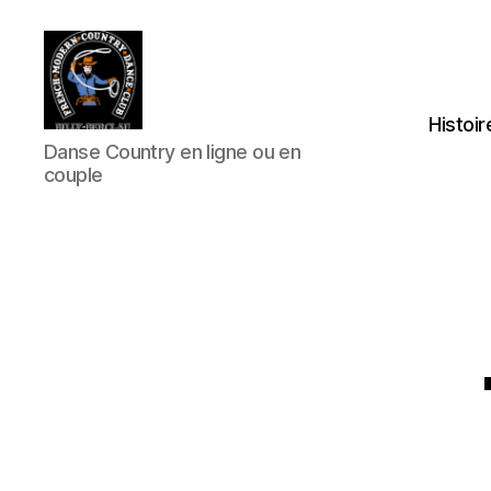
Histoir
Club
Danse Country en ligne ou en
Country
couple
FMCDC
de
Billy-
Berclau
(62)