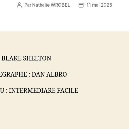
Par
Nathalie WROBEL
11 mai 2025
Auteur
Date
de
de
l’article
l’article
 BLAKE SHELTON
GRAPHE : DAN ALBRO
U : INTERMEDIARE FACILE