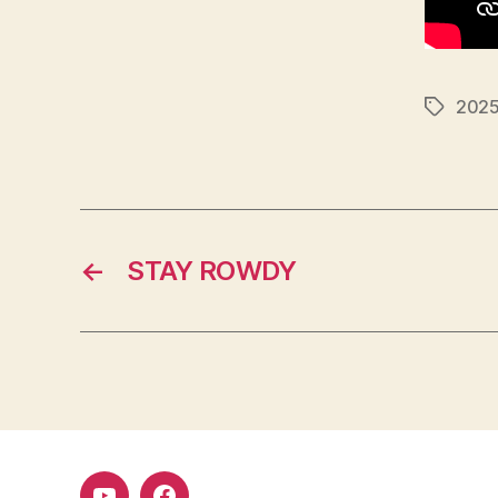
202
Étiquett
←
STAY ROWDY