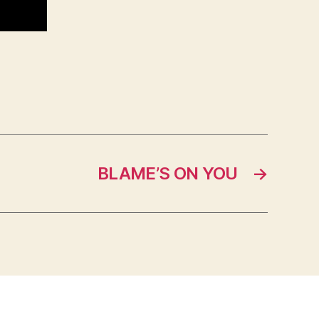
BLAME’S ON YOU
→