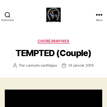
Recherche
Menu
Club
Country
FMCDC
de
Catégories
CHORÉGRAPHIES
Billy-
TEMPTED (Couple)
Berclau
(62)
Par
carmelo sanfilippo
14 janvier 2016
Auteur
Date
de
de
l’article
l’article