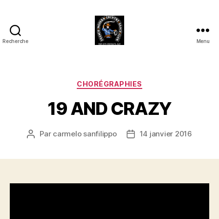
Recherche
Menu
Club
Country
FMCDC
de
Catégories
CHORÉGRAPHIES
Billy-
19 AND CRAZY
Berclau
(62)
Par
carmelo sanfilippo
14 janvier 2016
Auteur
Date
de
de
l’article
l’article