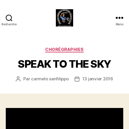
Recherche
Menu
Club
Country
FMCDC
de
Catégories
CHORÉGRAPHIES
Billy-
SPEAK TO THE SKY
Berclau
(62)
Par
carmelo sanfilippo
13 janvier 2016
Auteur
Date
de
de
l’article
l’article