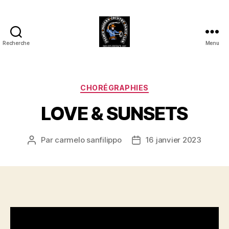
Recherche
Menu
Club
Country
FMCDC
de
Catégories
CHORÉGRAPHIES
Billy-
LOVE & SUNSETS
Berclau
(62)
Par
carmelo sanfilippo
16 janvier 2023
Auteur
Date
de
de
l’article
l’article