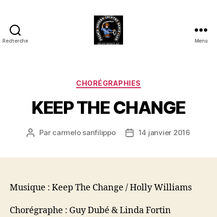
Recherche
Menu
Club
Country
FMCDC
de
Catégories
CHORÉGRAPHIES
Billy-
KEEP THE CHANGE
Berclau
(62)
Par
carmelo sanfilippo
14 janvier 2016
Auteur
Date
de
de
l’article
l’article
Musique : Keep The Change / Holly Williams
Chorégraphe : Guy Dubé & Linda Fortin