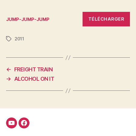
TÉLÉCHARGER
JUMP-JUMP-JUMP
2011
Étiquettes
←
FREIGHT TRAIN
→
ALCOHOL ON IT
Youtube
Facebook
FMCDC
Club