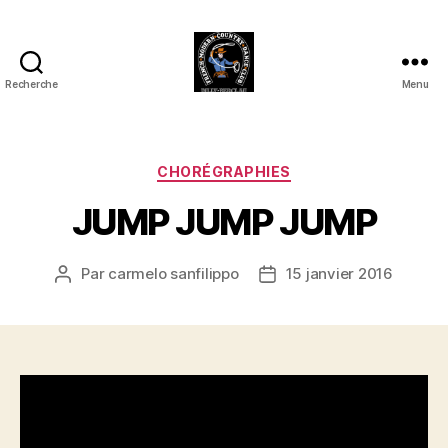
Recherche
Menu
Club
Country
FMCDC
de
Catégories
CHORÉGRAPHIES
Billy-
JUMP JUMP JUMP
Berclau
(62)
Par
carmelo sanfilippo
15 janvier 2016
Auteur
Date
de
de
l’article
l’article