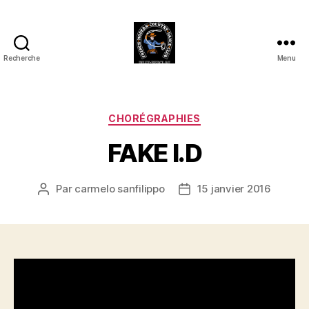
Recherche
Menu
Club
Country
FMCDC
de
Catégories
CHORÉGRAPHIES
Billy-
FAKE I.D
Berclau
(62)
Par
carmelo sanfilippo
15 janvier 2016
Auteur
Date
de
de
l’article
l’article