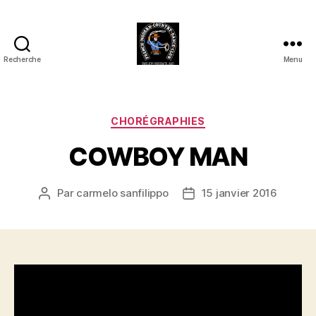
Recherche
Menu
Club
Country
FMCDC
de
Catégories
CHORÉGRAPHIES
Billy-
COWBOY MAN
Berclau
(62)
Par
carmelo sanfilippo
15 janvier 2016
Auteur
Date
de
de
l’article
l’article