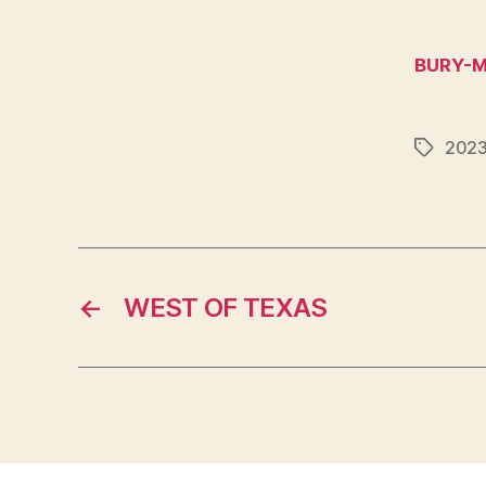
BURY-M
202
Étiquett
←
WEST OF TEXAS