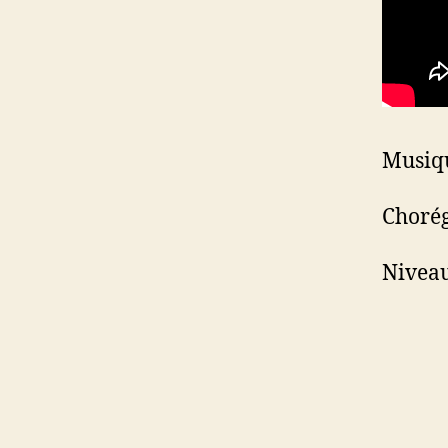
Musiqu
Chorég
Niveau