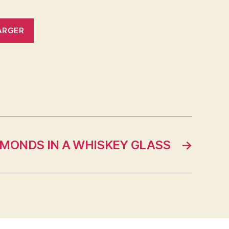
ARGER
AMONDS IN A WHISKEY GLASS
→