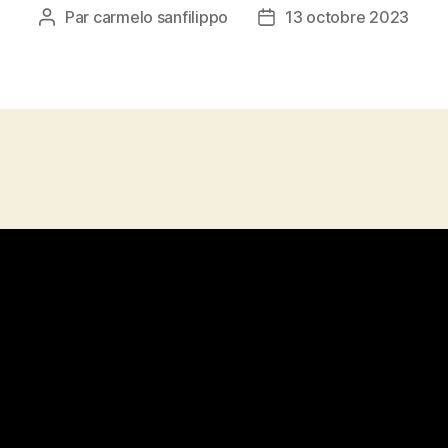
Par
carmelo sanfilippo
13 octobre 2023
Auteur
Date
de
de
l’article
l’article