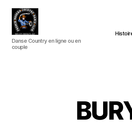
Histoir
Club
Danse Country en ligne ou en
Country
couple
FMCDC
de
Billy-
Berclau
(62)
BURY