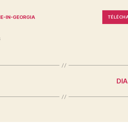
E-IN-GEORGIA
TÉLÉCH
3
es
DI