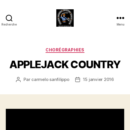
Recherche
Menu
Club
Country
FMCDC
de
Catégories
CHORÉGRAPHIES
Billy-
APPLEJACK COUNTRY
Berclau
(62)
Par
carmelo sanfilippo
15 janvier 2016
Auteur
Date
de
de
l’article
l’article