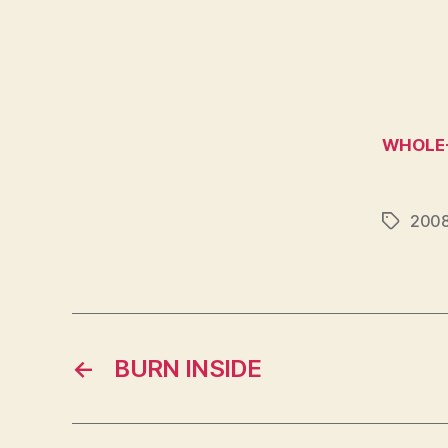
WHOLE
200
Étiquett
←
BURN INSIDE