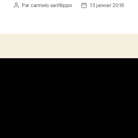
Par
carmelo sanfilippo
13 janvier 2016
Auteur
Date
de
de
l’article
l’article