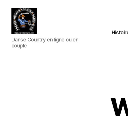
Histoir
Club
Danse Country en ligne ou en
Country
couple
FMCDC
de
Billy-
Berclau
(62)
W