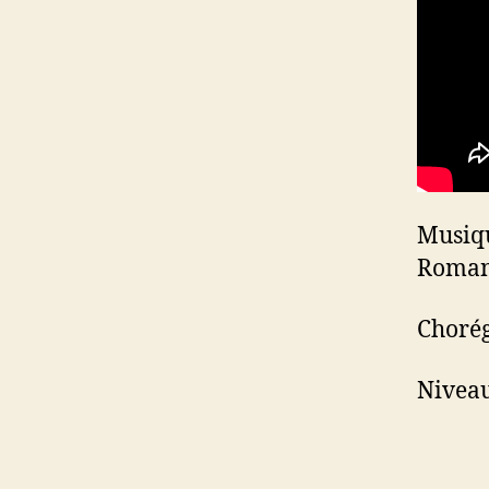
Musiqu
Roman
Chorég
Niveau