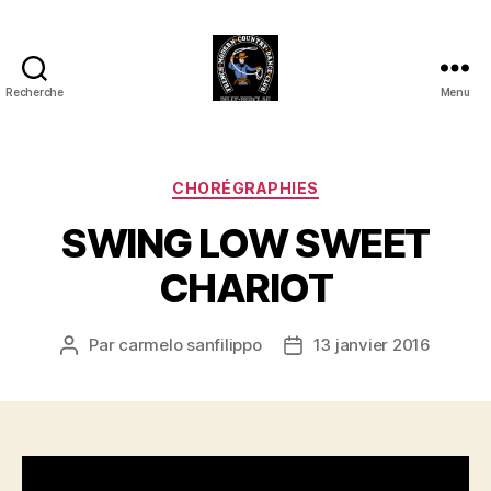
Recherche
Menu
Club
Country
FMCDC
de
Catégories
CHORÉGRAPHIES
Billy-
SWING LOW SWEET
Berclau
(62)
CHARIOT
Par
carmelo sanfilippo
13 janvier 2016
Auteur
Date
de
de
l’article
l’article