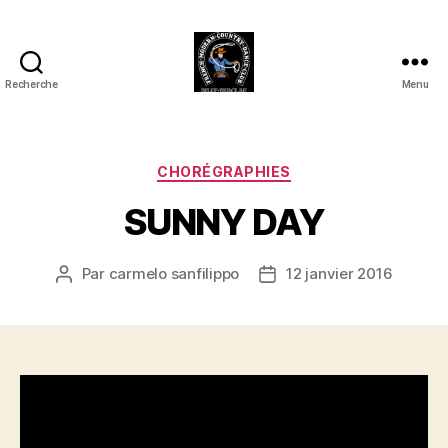
Recherche
Menu
Club
Country
FMCDC
de
Catégories
CHORÉGRAPHIES
Billy-
SUNNY DAY
Berclau
(62)
Par
carmelo sanfilippo
12 janvier 2016
Auteur
Date
de
de
l’article
l’article