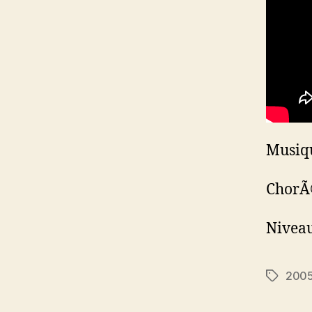
Musiqu
ChorÃ©
Niveau
200
Étiquett