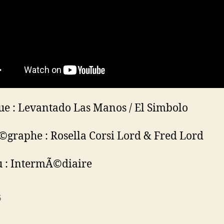
e : Levantado Las Manos / El Simbolo
graphe : Rosella Corsi Lord & Fred Lord
 : IntermÃ©diaire
5
es