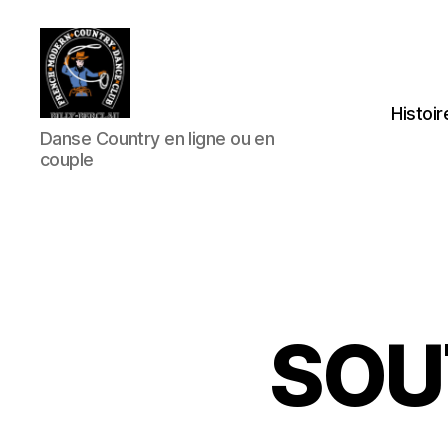
Histoir
Club
Danse Country en ligne ou en
Country
couple
FMCDC
de
Billy-
Berclau
(62)
SOU