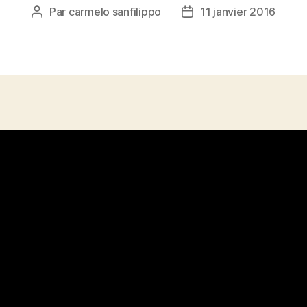
Par
carmelo sanfilippo
11 janvier 2016
Auteur
Date
de
de
l’article
l’article