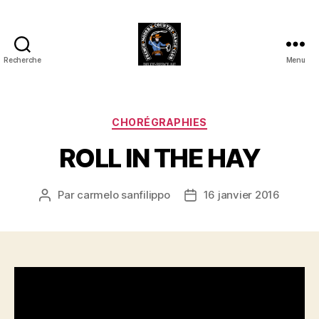
Recherche
Menu
Club
Country
FMCDC
de
Catégories
CHORÉGRAPHIES
Billy-
ROLL IN THE HAY
Berclau
(62)
Par
carmelo sanfilippo
16 janvier 2016
Auteur
Date
de
de
l’article
l’article