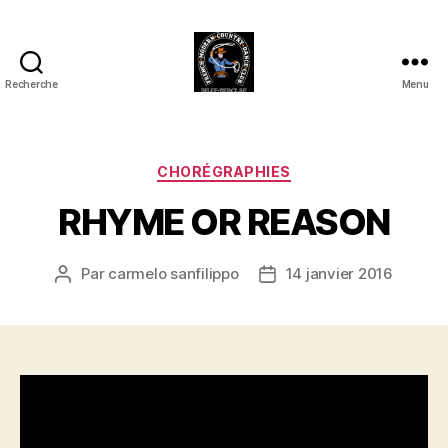
Recherche
Menu
Club
Country
FMCDC
de
Catégories
CHORÉGRAPHIES
Billy-
RHYME OR REASON
Berclau
(62)
Par
carmelo sanfilippo
14 janvier 2016
Auteur
Date
de
de
l’article
l’article