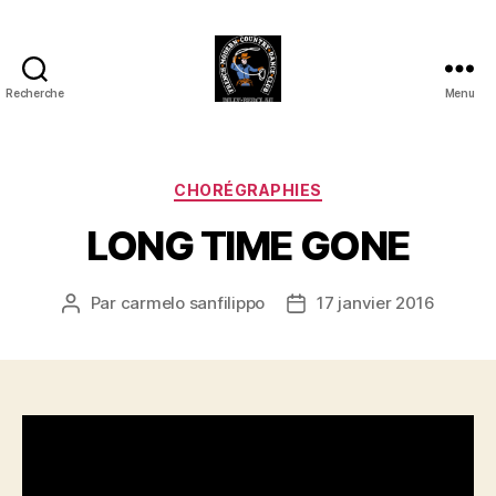
Recherche
Menu
Club
Country
FMCDC
de
Catégories
CHORÉGRAPHIES
Billy-
LONG TIME GONE
Berclau
(62)
Par
carmelo sanfilippo
17 janvier 2016
Auteur
Date
de
de
l’article
l’article