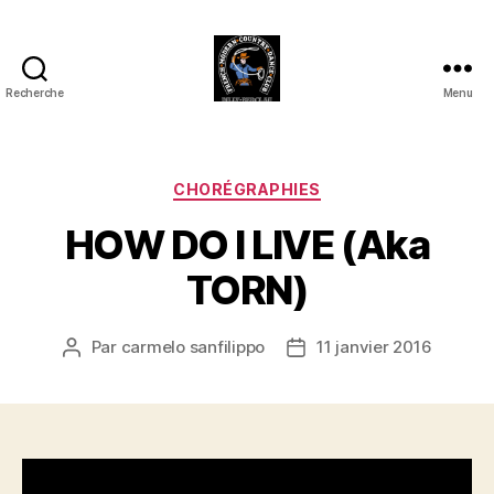
Recherche
Menu
Club
Country
FMCDC
de
Catégories
CHORÉGRAPHIES
Billy-
HOW DO I LIVE (Aka
Berclau
(62)
TORN)
Par
carmelo sanfilippo
11 janvier 2016
Auteur
Date
de
de
l’article
l’article