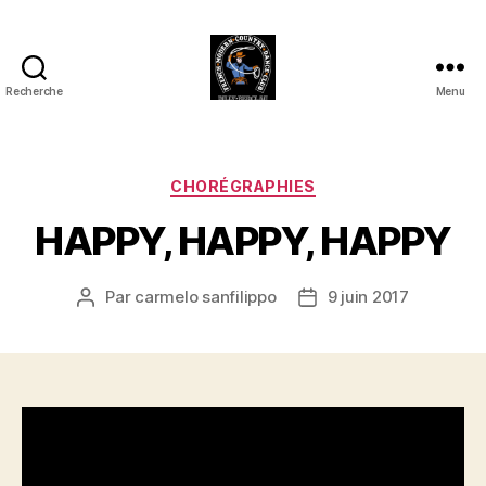
Recherche
Menu
Club
Country
FMCDC
de
Catégories
CHORÉGRAPHIES
Billy-
HAPPY, HAPPY, HAPPY
Berclau
(62)
Par
carmelo sanfilippo
9 juin 2017
Auteur
Date
de
de
l’article
l’article