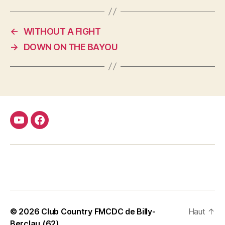
←
WITHOUT A FIGHT
→
DOWN ON THE BAYOU
Youtube
Facebook
FMCDC
Club
© 2026
Club Country FMCDC de Billy-
Haut
↑
Berclau (62)