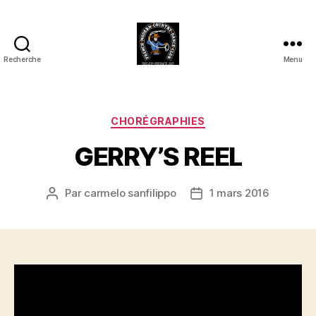
Recherche
Menu
Club
Country
FMCDC
de
Catégories
CHORÉGRAPHIES
Billy-
GERRY’S REEL
Berclau
(62)
Par
carmelo sanfilippo
1 mars 2016
Auteur
Date
de
de
l’article
l’article