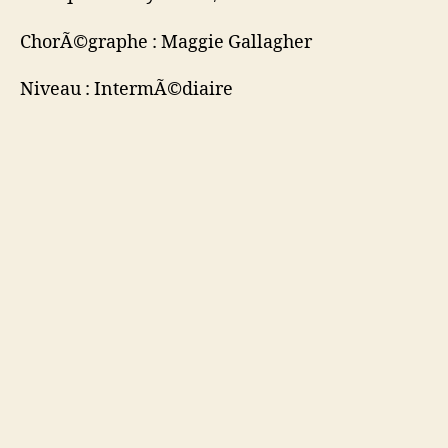
ChorÃ©graphe : Maggie Gallagher
Niveau : IntermÃ©diaire