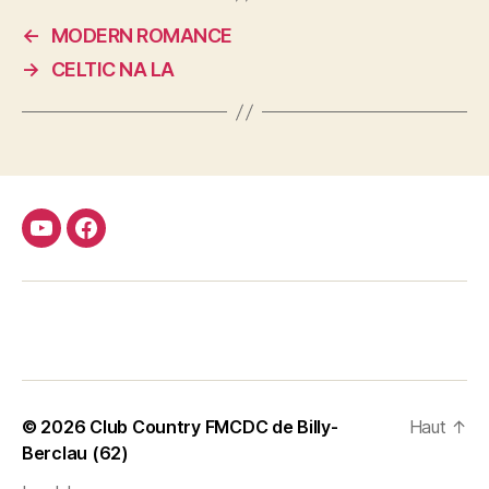
←
MODERN ROMANCE
→
CELTIC NA LA
Youtube
Facebook
FMCDC
Club
© 2026
Club Country FMCDC de Billy-
Haut
↑
Berclau (62)