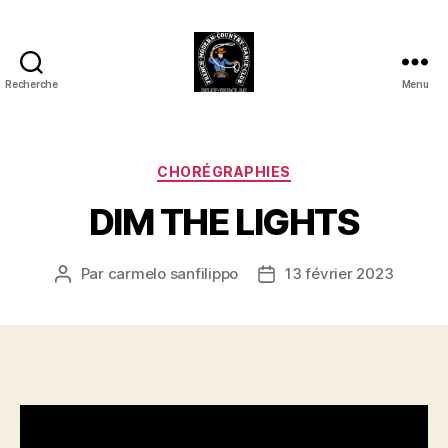
Recherche
Menu
Club
Country
FMCDC
de
Catégories
CHORÉGRAPHIES
Billy-
DIM THE LIGHTS
Berclau
(62)
Par
carmelo sanfilippo
13 février 2023
Auteur
Date
de
de
l’article
l’article