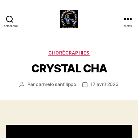
Recherche
Menu
Club
Country
FMCDC
de
Catégories
CHORÉGRAPHIES
Billy-
CRYSTAL CHA
Berclau
(62)
Par
carmelo sanfilippo
17 avril 2023
Auteur
Date
de
de
l’article
l’article