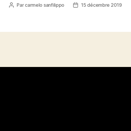
Par
carmelo sanfilippo
15 décembre 2019
Auteur
Date
de
de
l’article
l’article