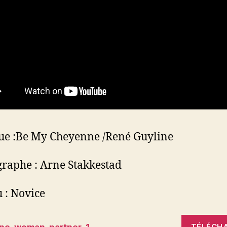
ue :Be My Cheyenne /René Guyline
raphe : Arne Stakkestad
 : Novice
ne-woman-partner-1
TÉLÉCH