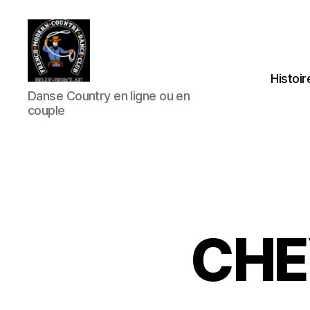
Histoir
Club
Danse Country en ligne ou en
Country
couple
FMCDC
de
Billy-
Berclau
(62)
CHE