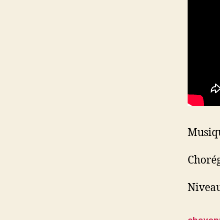
Musiq
Chorég
Niveau
cheyen