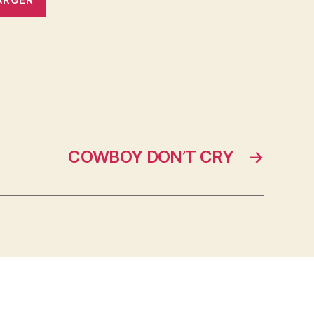
COWBOY DON’T CRY
→