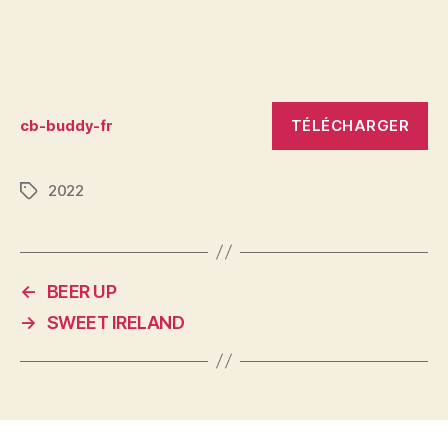
TÉLÉCHARGER
cb-buddy-fr
2022
Étiquettes
←
BEER UP
→
SWEET IRELAND