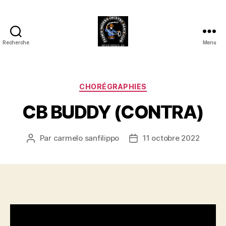
Recherche
Menu
Club
Country
FMCDC
de
Catégories
CHORÉGRAPHIES
Billy-
CB BUDDY (CONTRA)
Berclau
(62)
Par
carmelo sanfilippo
11 octobre 2022
Auteur
Date
de
de
l’article
l’article