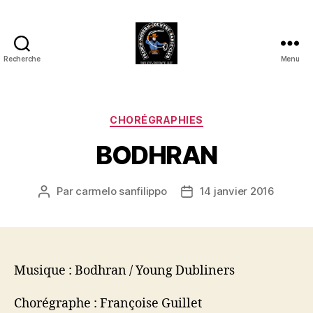
Recherche
Menu
Club
Country
FMCDC
de
Catégories
CHORÉGRAPHIES
Billy-
BODHRAN
Berclau
(62)
Par
carmelo sanfilippo
14 janvier 2016
Auteur
Date
de
de
l’article
l’article
Musique : Bodhran / Young Dubliners
Chorégraphe : Françoise Guillet