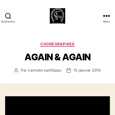
Recherche
Menu
Club
Country
FMCDC
de
Catégories
CHORÉGRAPHIES
Billy-
AGAIN & AGAIN
Berclau
(62)
Par
carmelo sanfilippo
15 janvier 2016
Auteur
Date
de
de
l’article
l’article