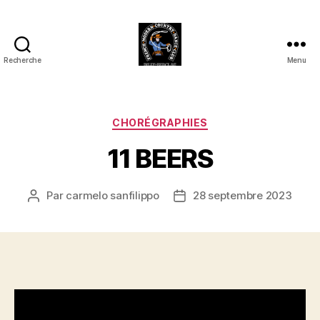
Recherche
Menu
Club
Country
FMCDC
de
Catégories
CHORÉGRAPHIES
Billy-
11 BEERS
Berclau
(62)
Par
carmelo sanfilippo
28 septembre 2023
Auteur
Date
de
de
l’article
l’article