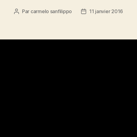
Par
carmelo sanfilippo
11 janvier 2016
Auteur
Date
de
de
l’article
l’article