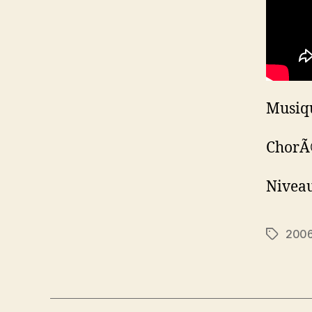
Musiqu
ChorÃ©
Nivea
200
Étiquett