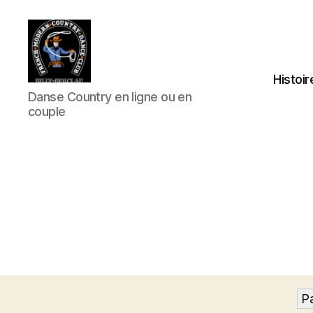
Histoir
Club
Danse Country en ligne ou en
Country
couple
FMCDC
de
Billy-
Berclau
(62)
P