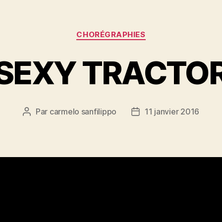
Catégories
CHORÉGRAPHIES
SEXY TRACTO
Par
carmelo sanfilippo
11 janvier 2016
Auteur
Date
de
de
l’article
l’article