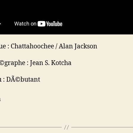
e : Chattahoochee / Alan Jackson
graphe : Jean S. Kotcha
u : DÃ©butant
6
es