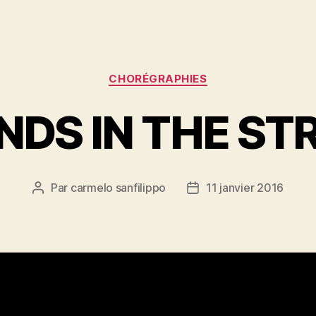
Catégories
CHORÉGRAPHIES
NDS IN THE S
Par
carmelo sanfilippo
11 janvier 2016
Auteur
Date
de
de
l’article
l’article