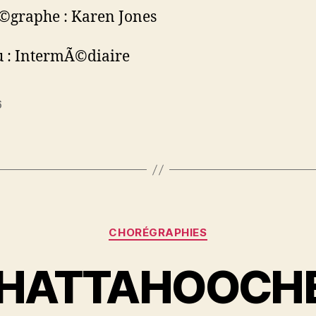
©graphe : Karen Jones
 : IntermÃ©diaire
6
es
Catégories
CHORÉGRAPHIES
HATTAHOOCH