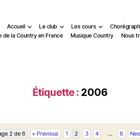
Accueil
Le club
Les cours
Chorégraph
e de la Country en France
Musique Country
Nous t
Étiquette :
2006
age 2 de 6
« Previous
1
2
3
4
…
6
Nex