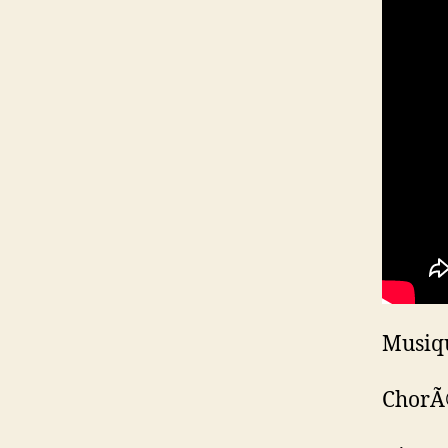
Musiqu
ChorÃ©