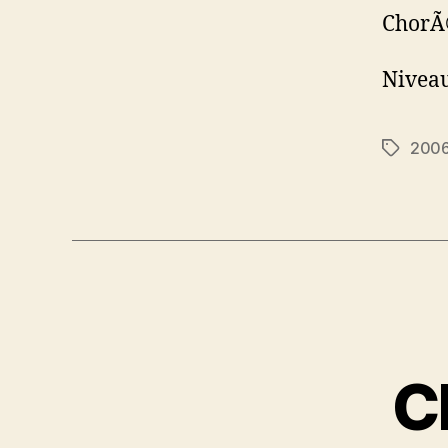
ChorÃ
Niveau
200
Étiquett
C